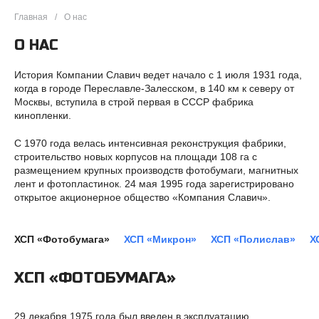
Главная
О нас
О НАС
История Компании Славич ведет начало с 1 июля 1931 года,
когда в городе Переславле-Залесском, в 140 км к северу от
Москвы, вступила в строй первая в CCCP фабрика
кинопленки.
С 1970 года велась интенсивная реконструкция фабрики,
строительство новых корпусов на площади 108 га с
размещением крупных производств фотобумаги, магнитных
лент и фотопластинок. 24 мая 1995 года зарегистрировано
открытое акционерное общество «Компания Славич».
ХСП «Фотобумага»
ХСП «Микрон»
ХСП «Полислав»
Х
ХСП «ФОТОБУМАГА»
29 декабря 1975 года был введен в эксплуатацию