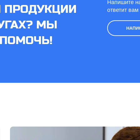
Напишите н
Й ПРОДУКЦИИ
ответит вам
УГАХ? МЫ
НАПИ
ПОМОЧЬ!